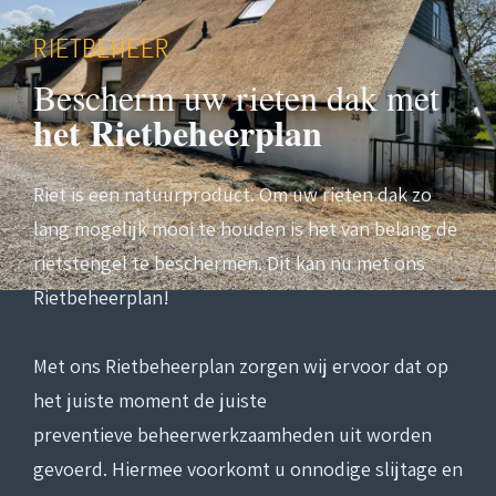
RIETBEHEER
Bescherm uw rieten dak met
het Rietbeheerplan
Riet is een natuurproduct. Om uw rieten dak zo
lang mogelijk mooi te houden is het van belang de
rietstengel te beschermen. Dit kan nu met ons
Rietbeheerplan!
Met ons Rietbeheerplan zorgen wij ervoor dat op
het juiste moment de juiste
preventieve beheerwerkzaamheden uit worden
gevoerd. Hiermee voorkomt u onnodige slijtage en